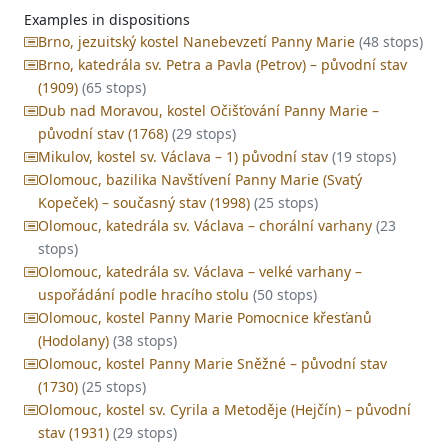
Examples in dispositions
Brno, jezuitský kostel Nanebevzetí Panny Marie
(48 stops)
Brno, katedrála sv. Petra a Pavla (Petrov) – původní stav
(1909)
(65 stops)
Dub nad Moravou, kostel Očišťování Panny Marie –
původní stav (1768)
(29 stops)
Mikulov, kostel sv. Václava – 1) původní stav
(19 stops)
Olomouc, bazilika Navštívení Panny Marie (Svatý
Kopeček) – současný stav (1998)
(25 stops)
Olomouc, katedrála sv. Václava – chorální varhany
(23
stops)
Olomouc, katedrála sv. Václava – velké varhany –
uspořádání podle hracího stolu
(50 stops)
Olomouc, kostel Panny Marie Pomocnice křesťanů
(Hodolany)
(38 stops)
Olomouc, kostel Panny Marie Sněžné – původní stav
(1730)
(25 stops)
Olomouc, kostel sv. Cyrila a Metoděje (Hejčín) – původní
stav (1931)
(29 stops)