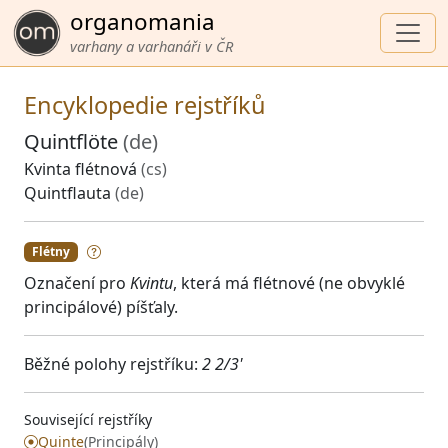
organomania
varhany a varhanáři v ČR
Encyklopedie rejstříků
Quintflöte
(de)
Kvinta flétnová
(cs)
Quintflauta
(de)
Flétny
Označení pro
Kvintu
, která má flétnové (ne obvyklé
principálové) píšťaly.
Běžné polohy rejstříku:
2 2/3'
Související rejstříky
Quinte
(Principály)