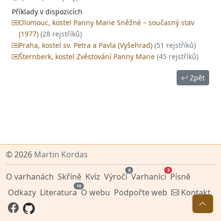
Příklady v dispozicích
Olomouc, kostel Panny Marie Sněžné – současný stav
(1977)
(28 rejstříků)
Praha, kostel sv. Petra a Pavla (Vyšehrad)
(51 rejstříků)
Šternberk, kostel Zvěstování Panny Marie
(45 rejstříků)
Zpět
© 2026
Martin Kordas
8
3
O varhanách
Skříně
Kvíz
Výročí
Varhaníci
Písně
10
Odkazy
Literatura
O webu
Podpořte web
Kontakt