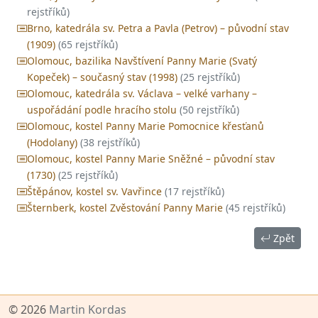
rejstříků)
Brno, katedrála sv. Petra a Pavla (Petrov) – původní stav
(1909)
(65 rejstříků)
Olomouc, bazilika Navštívení Panny Marie (Svatý
Kopeček) – současný stav (1998)
(25 rejstříků)
Olomouc, katedrála sv. Václava – velké varhany –
uspořádání podle hracího stolu
(50 rejstříků)
Olomouc, kostel Panny Marie Pomocnice křesťanů
(Hodolany)
(38 rejstříků)
Olomouc, kostel Panny Marie Sněžné – původní stav
(1730)
(25 rejstříků)
Štěpánov, kostel sv. Vavřince
(17 rejstříků)
Šternberk, kostel Zvěstování Panny Marie
(45 rejstříků)
Zpět
© 2026
Martin Kordas