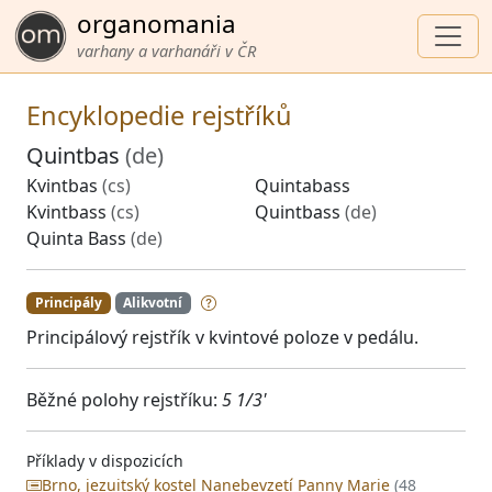
organomania
varhany a varhanáři v ČR
Encyklopedie rejstříků
Quintbas
(de)
Kvintbas
(cs)
Quintabass
Kvintbass
(cs)
Quintbass
(de)
Quinta Bass
(de)
Principály
Alikvotní
Principálový rejstřík v kvintové poloze v pedálu.
Běžné polohy rejstříku:
5 1/3'
Příklady v dispozicích
Brno, jezuitský kostel Nanebevzetí Panny Marie
(48