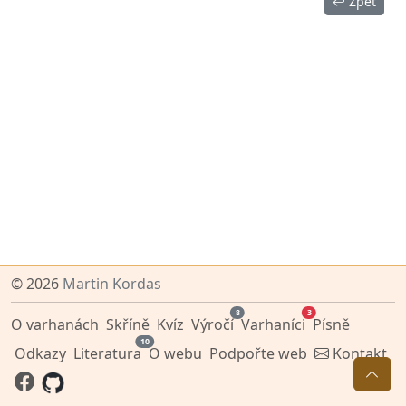
Zpět
© 2026
Martin Kordas
8
3
O varhanách
Skříně
Kvíz
Výročí
Varhaníci
Písně
10
Odkazy
Literatura
O webu
Podpořte web
Kontakt