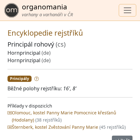
organomania
varhany a varhanáři v ČR
Encyklopedie rejstříků
Principál rohový
(cs)
Hornprincipal
(de)
Hornprinzipal
(de)
Principály
Běžné polohy rejstříku:
16', 8'
Příklady v dispozicích
Olomouc, kostel Panny Marie Pomocnice křesťanů
(Hodolany)
(38 rejstříků)
Šternberk, kostel Zvěstování Panny Marie
(45 rejstříků)