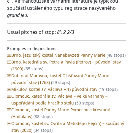
c1. Ve francouzské varhanní literatuře je typickou
součástí ustáleného typu registrace nazývaného
grand jeu
.
Usual pitches of stop:
8', 2 2/3'
Examples in dispositions
Brno, jezuitský kostel Nanebevzetí Panny Marie
(48 stops)
Brno, katedrála sv. Petra a Pavla (Petrov) – původní stav
(1909)
(65 stops)
Dub nad Moravou, kostel Očišťování Panny Marie –
původní stav (1768)
(29 stops)
Mikulov, kostel sv. Václava – 1) původní stav
(19 stops)
Olomouc, katedrála sv. Václava – velké varhany –
uspořádání podle hracího stolu
(50 stops)
Olomouc, kostel Panny Marie Pomocnice křesťanů
(Hodolany)
(38 stops)
Olomouc, kostel sv. Cyrila a Metoděje (Hejčín) – současný
stav (2020)
(34 stops)