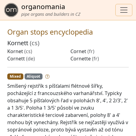
organomania
pipe organs and builders in CZ
Organ stops encyclopedia
Kornett
(cs)
Kornet
(cs)
Cornet
(fr)
Cornett
(de)
Cornette
(fr)
Mixed
Aliquot
Smíšený rejstřík s píšťalami flétnové šířky,
pocházející z francouzského varhanářství. Typicky
obsahuje 5 píšťalových řad v polohách 8', 4', 2 2/3', 2'
a 1 3/5'. Poloha 1 3/5' působí ve zvuku
charakteristické terciové zabarvení, polohy 8' a 4'
mohou být vynechány. Rejstřík se nejčastěji využívá v
sopránové poloze, proto bývá vystavěn až od tónu