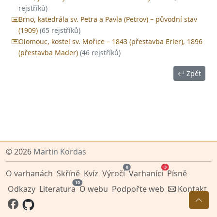
rejstříků)
Brno, katedrála sv. Petra a Pavla (Petrov) – původní stav
(1909)
(65 rejstříků)
Olomouc, kostel sv. Mořice – 1843 (přestavba Erler), 1896
(přestavba Mader)
(46 rejstříků)
Zpět
© 2026
Martin Kordas
8
3
O varhanách
Skříně
Kvíz
Výročí
Varhaníci
Písně
10
Odkazy
Literatura
O webu
Podpořte web
Kontakt