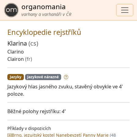
organomania
varhany a varhanáři v ČR
Encyklopedie rejstříků
Klarina
(cs)
Clarino
Clairon
(fr)
Jazyky
Jazykové nárazné
Jazykový hlas jasného zvuku, stavěný obvykle ve 4'
poloze.
Běžné polohy rejstříku:
4'
Příklady v dispozicích
Brno, jezuitský kostel Nanebevzetí Panny Marie
(48