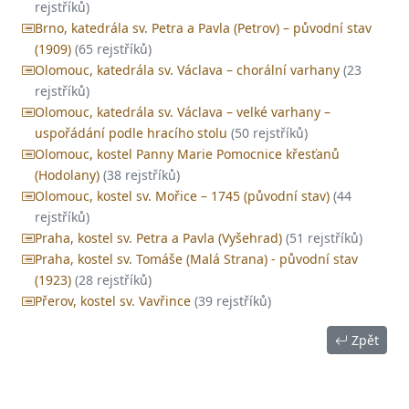
rejstříků)
Brno, katedrála sv. Petra a Pavla (Petrov) – původní stav
(1909)
(65 rejstříků)
Olomouc, katedrála sv. Václava – chorální varhany
(23
rejstříků)
Olomouc, katedrála sv. Václava – velké varhany –
uspořádání podle hracího stolu
(50 rejstříků)
Olomouc, kostel Panny Marie Pomocnice křesťanů
(Hodolany)
(38 rejstříků)
Olomouc, kostel sv. Mořice – 1745 (původní stav)
(44
rejstříků)
Praha, kostel sv. Petra a Pavla (Vyšehrad)
(51 rejstříků)
Praha, kostel sv. Tomáše (Malá Strana) - původní stav
(1923)
(28 rejstříků)
Přerov, kostel sv. Vavřince
(39 rejstříků)
Zpět