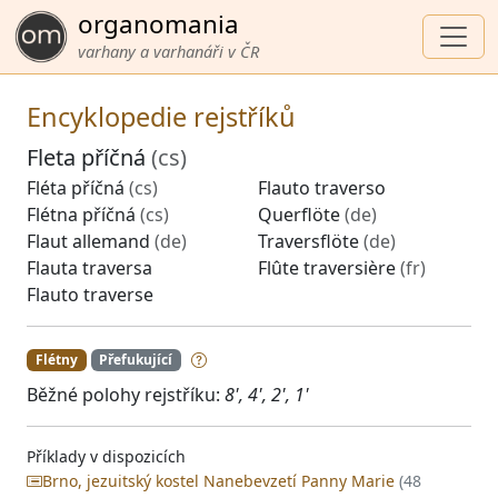
organomania
varhany a varhanáři v ČR
Encyklopedie rejstříků
Fleta příčná
(cs)
Fléta příčná
(cs)
Flauto traverso
Flétna příčná
(cs)
Querflöte
(de)
Flaut allemand
(de)
Traversflöte
(de)
Flauta traversa
Flûte traversière
(fr)
Flauto traverse
Flétny
Přefukující
Běžné polohy rejstříku:
8', 4', 2', 1'
Příklady v dispozicích
Brno, jezuitský kostel Nanebevzetí Panny Marie
(48