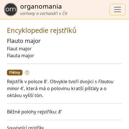
organomania
varhany a varhanáři v ČR
Encyklopedie rejstříků
Flauto major
Flaut major
Flauta major
Flétny
Rejstřík v poloze 8'. Obvykle tvoří dvojici s
Flautou
minor
4', která má o polovinu kratší píšťaly a o
oktávu vyšší tón.
Běžné polohy rejstříku:
8'
Související rejstříky