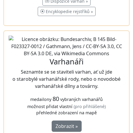
Dispozice varhan »
Encyklopedie rejstříků »
Varhanáři
Seznamte se se staviteli varhan, ať už jde
o starobylé varhanářské rody, nebo o novodobé
varhanářské dílny a továrny.
80
medailony
vybraných varhanářů
možnost přidat vlastní
(pro přihlášené)
přehledné zobrazení na mapě
Zobrazit »