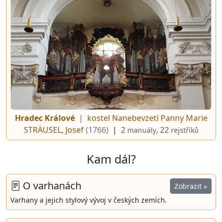
Hradec Králové
| kostel Nanebevzetí Panny Marie
STRÄUSEL, Josef
(1766)
|
2
, 22
manuály
rejstříků
Kam dál?
O varhanách
Zobrazit »
Varhany a jejich stylový vývoj v českých zemích.