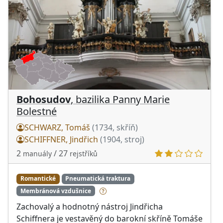
Bohosudov
, bazilika Panny Marie
Bolestné
SCHWARZ, Tomáš
(1734, skříň)
SCHIFFNER, Jindřich
(1904, stroj)
2
/ 27
manuály
rejstříků
Romantické
Pneumatická traktura
Membránová vzdušnice
Zachovalý a hodnotný nástroj Jindřicha
Schiffnera je vestavěný do barokní skříně Tomáše