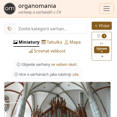
organomania
varhany a varhanáři v ČR
Přidat
1
Miniatury
Tabulka
Mapa
Význam
Srovnat velikost
↓
Objevte varhany
ve vašem okolí
.
Více o varhanách jako nástroji
zde
.