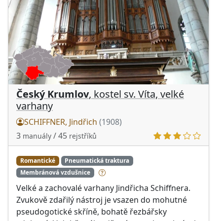
Český Krumlov
, kostel sv. Víta, velké
varhany
SCHIFFNER, Jindřich
(1908)
3
/ 45
manuály
rejstříků
Romantické
Pneumatická traktura
Membránová vzdušnice
Velké a zachovalé varhany Jindřicha Schiffnera.
Zvukově zdařilý nástroj je vsazen do mohutné
pseudogotické skříně, bohatě řezbářsky