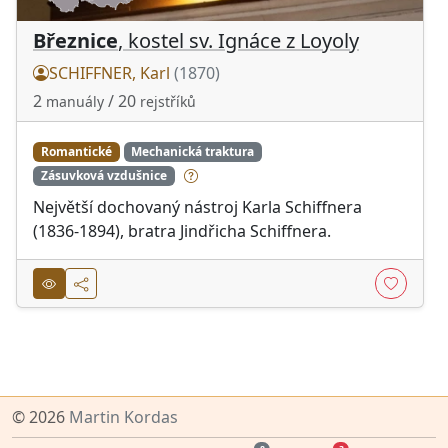
Březnice
, kostel sv. Ignáce z Loyoly
SCHIFFNER, Karl
(1870)
2
/ 20
manuály
rejstříků
Romantické
Mechanická traktura
Zásuvková vzdušnice
Největší dochovaný nástroj Karla Schiffnera
(1836-1894), bratra Jindřicha Schiffnera.
© 2026
Martin Kordas