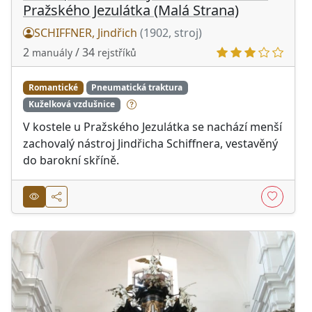
Pražského Jezulátka (Malá Strana)
SCHIFFNER, Jindřich
(1902, stroj)
2
/ 34
manuály
rejstříků
Romantické
Pneumatická traktura
Kuželková vzdušnice
V kostele u Pražského Jezulátka se nachází menší
zachovalý nástroj Jindřicha Schiffnera, vestavěný
do barokní skříně.