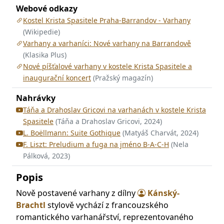
Webové odkazy
Kostel Krista Spasitele Praha-Barrandov - Varhany
(Wikipedie)
Varhany a varhaníci: Nové varhany na Barrandově
(Klasika Plus)
Nové píšťalové varhany v kostele Krista Spasitele a
inaugurační koncert
(Pražský magazín)
Nahrávky
Táňa a Drahoslav Gricovi na varhanách v kostele Krista
Spasitele
(Táňa a Drahoslav Gricovi, 2024)
L. Boëllmann: Suite Gothique
(Matyáš Charvát, 2024)
F. Liszt: Preludium a fuga na jméno B-A-C-H
(Nela
Pálková, 2023)
Popis
Nově postavené varhany z dílny
Kánský-
Brachtl
stylově vychází z francouzského
romantického varhanářství, reprezentovaného