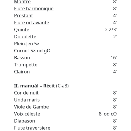
Montre
8'
Flute harmonique
8'
Prestant
4'
Flute octaviante
4'
Quinte
2 2/3'
Doublette
2'
Plein-Jeu
Cornet
Basson
16'
Trompette
8'
Clairon
4'
II. manuál – Récit
Cor de nuit
8'
Unda maris
8'
Viole de Gambe
8'
Voix céleste
8' od cO
Diapason
8'
Flute traversiere
8'