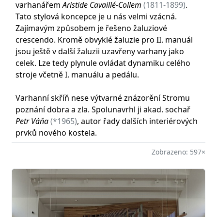
varhanářem
Aristide Cavaillé-Collem
(1811-1899)
.
Tato stylová koncepce je u nás velmi vzácná.
Zajímavým způsobem je řešeno žaluziové
crescendo. Kromě obvyklé žaluzie pro II. manuál
jsou ještě v další žaluzii uzavřeny varhany jako
celek. Lze tedy plynule ovládat dynamiku celého
stroje včetně I. manuálu a pedálu.
Varhanní skříň nese výtvarné znázorění Stromu
poznání dobra a zla. Spolunavrhl ji akad. sochař
Petr Váňa
(*1965)
, autor řady dalších interiérových
prvků nového kostela.
Zobrazeno: 597×