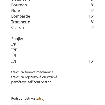
Bourdon
8'
Flute
4'
Bombarde
16'
Trompette
8'
Clairon
4'
Spojky
I/P
II/P
II/I
II/I
16'
traktura tónová mechanicá
traktura rejstříková elektrická
paměťové zařízení Setzer
Podrobnosti viz
zdroj