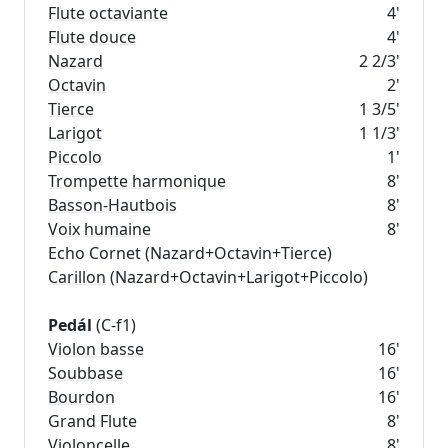
Flute octaviante
4'
Flute douce
4'
Nazard
2 2/3'
Octavin
2'
Tierce
1 3/5'
Larigot
1 1/3'
Piccolo
1'
Trompette harmonique
8'
Basson-Hautbois
8'
Voix humaine
8'
Carillon
(Nazard+Octavin+Larigot+Piccolo)
Pedál
Violon basse
16'
Soubbase
16'
Bourdon
16'
Grand Flute
8'
Violoncelle
8'