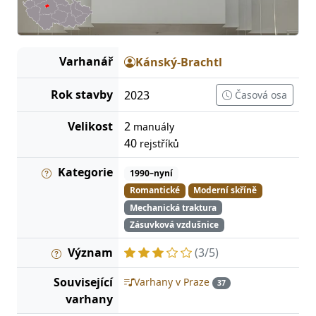
Varhanář
Kánský-Brachtl
Rok stavby
2023
Časová osa
Velikost
2
manuály
40
rejstříků
Kategorie
1990–nyní
Romantické
Moderní skříně
Mechanická traktura
Zásuvková vzdušnice
Význam
(3/5)
Související
Varhany v Praze
37
varhany