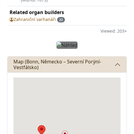
Related organ builders
Zahraniční varhanáři
22
Viewed: 203×
Praha, Matky Boží před Týnem (St
Map (Bonn, Německo – Severní Porýní-
Vestfálsko)