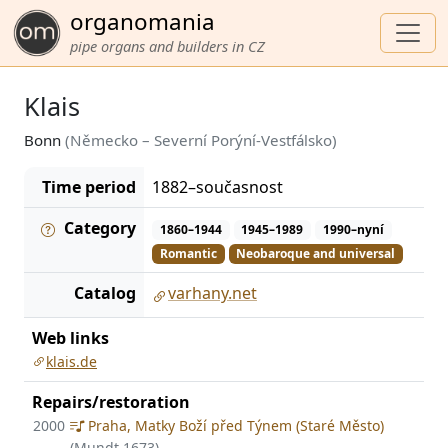
organomania
pipe organs and builders in CZ
Klais
Bonn
(Německo – Severní Porýní-Vestfálsko)
Time period
1882–současnost
Category
1860–1944
1945–1989
1990–nyní
Romantic
Neobaroque and universal
Catalog
varhany.net
Web links
klais.de
Repairs/restoration
2000
Praha, Matky Boží před Týnem (Staré Město)
(Mundt 1673)