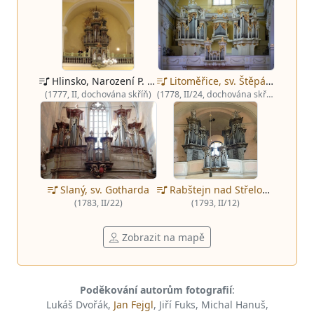
Hlinsko, Narození P. Marie
Litoměřice, sv. Štěpána, velké varhany
(1777, II, dochována skříň)
(1778, II/24, dochována skříň)
Rabštejn nad Střelou, Sedmibolestné P. Marie
Slaný, sv. Gotharda
(1793, II/12)
(1783, II/22)
Zobrazit na mapě
Poděkování autorům fotografií
:
Lukáš Dvořák,
Jan Fejgl
, Jiří Fuks, Michal Hanuš,