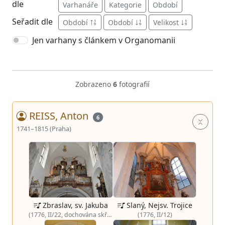
dle
Varhanáře
Kategorie
Období
Seřadit dle
Období
Období
Velikost
Jen varhany s článkem v Organomanii
Zobrazeno
6
fotografií
REISS, Anton
6
1741–1815 (Praha)
Zbraslav, sv. Jakuba
Slaný, Nejsv. Trojice
(1776, II/22, dochována skříň)
(1776, II/12)