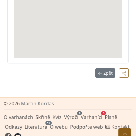
Zpět
© 2026
Martin Kordas
8
3
O varhanách
Skříně
Kvíz
Výročí
Varhaníci
Písně
10
Odkazy
Literatura
O webu
Podpořte web
Kontakt