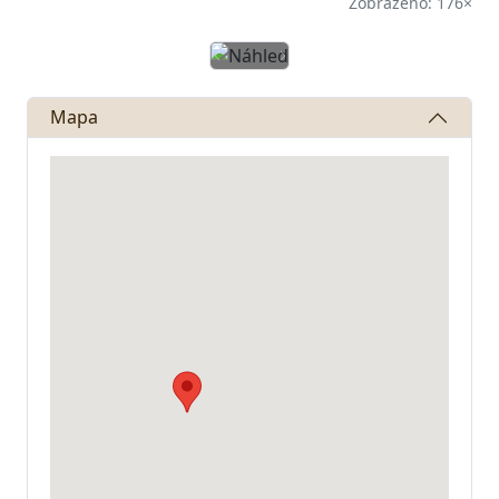
Zobrazeno: 176×
Předchozí
Další
Mapa