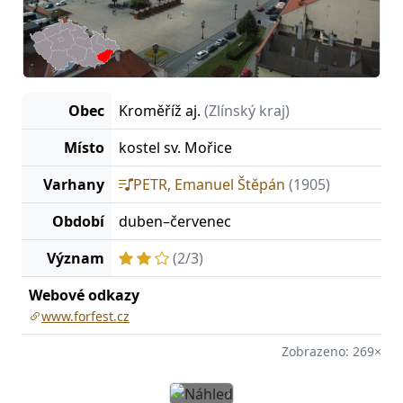
Obec
Kroměříž aj.
(Zlínský kraj)
Místo
kostel sv. Mořice
Varhany
PETR, Emanuel Štěpán
(1905)
Období
duben–červenec
Význam
(2/3)
Webové odkazy
www.forfest.cz
Zobrazeno: 269×