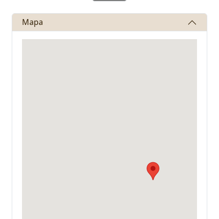
Předchozí
Další
Mapa