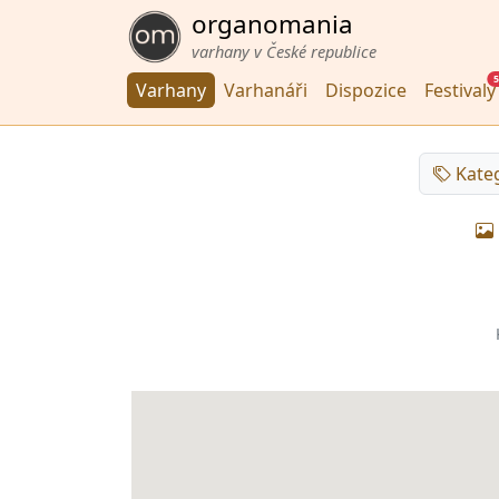
organomania
varhany v České republice
5
Varhany
Varhanáři
Dispozice
Festivaly
Kate