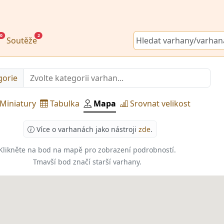
0
2
Soutěže
gorie
Miniatury
Tabulka
Mapa
Srovnat velikost
Více o varhanách jako nástroji
zde
.
Klikněte na bod na mapě pro zobrazení podrobností.
Tmavší bod značí starší varhany.