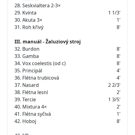
28.
Seskvialtera
2-3×
29.
Kvinta
1 1/3'
30.
Akuta
3×
1'
31.
Roh křivý
8'
III. manuál - Žaluziový stroj
32.
Burdon
8'
33.
Gamba
8'
34.
Vox coelestis
(od c)
8'
35.
Principál
4'
36.
Flétna trubicová
4'
37.
Nasard
2 2/3'
38.
Flétna lesní
2'
39.
Tercie
1 3/5'
40.
Mixtura
4×
2'
41.
Flétna syčivá
1'
42.
Hoboj
8'