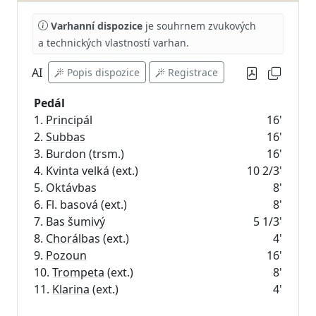
Varhanní dispozice
je souhrnem zvukových
a technických vlastností varhan.
AI
Popis dispozice
Registrace
Pedál
1.
Principál
16'
2.
Subbas
16'
3.
Burdon
(trsm.)
16'
4.
Kvinta velká
(ext.)
10 2/3'
5.
Oktávbas
8'
6. Fl. basová (ext.)
8'
7.
Bas šumivý
5 1/3'
8.
Chorálbas
(ext.)
4'
9.
Pozoun
16'
10.
Trompeta
(ext.)
8'
11.
Klarina
(ext.)
4'