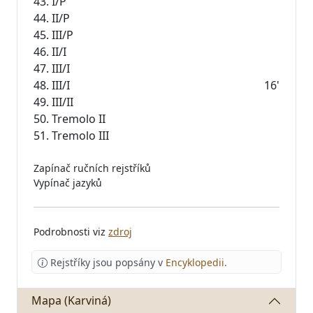
43. I/P
44. II/P
45. III/P
46. II/I
47. III/I
48. III/I
16'
49. III/II
50. Tremolo II
Zapínač ručních rejstříků
Vypínač jazyků
Podrobnosti viz
zdroj
Rejstříky jsou popsány v
Encyklopedii
.
Mapa (Karviná)