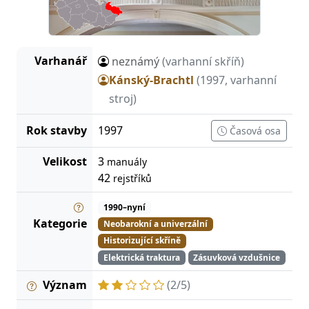
Varhanář
neznámý
(varhanní skříň)
Kánský-Brachtl
(1997, varhanní
stroj)
Rok stavby
1997
Časová osa
Velikost
3
manuály
42
rejstříků
1990–nyní
Kategorie
Neobarokní a univerzální
Historizující skříně
Elektrická traktura
Zásuvková vzdušnice
Význam
(2/5)