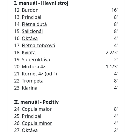
I. manuál - Hlavní stroj
12.
Burdon
16'
13.
Principál
8'
14.
Flétna dutá
8'
15.
Salicionál
8'
16.
Oktáva
4'
17.
Flétna zobcová
4'
18.
Kvinta
2 2/3'
19.
Superoktáva
2'
20.
Mixtura
4×
1 1/3'
21.
Kornet
4× (od f)
4'
22.
Trompeta
8'
23.
Klarina
4'
II. manuál - Pozitiv
24.
Copula maior
8'
25.
Principál
4'
26.
Copula minor
4'
27.
Oktáva
2'