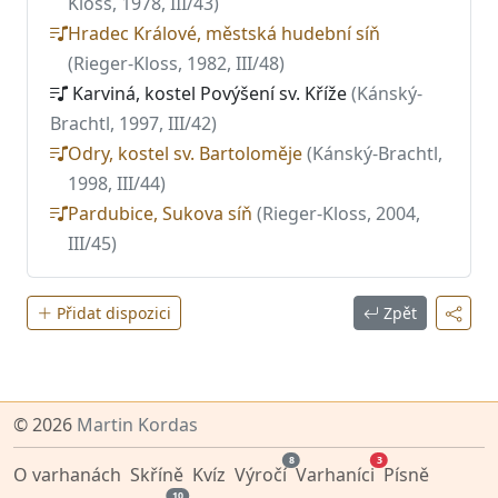
Kloss, 1978, III/43)
Hradec Králové, městská hudební síň
(Rieger-Kloss, 1982, III/48)
Karviná, kostel Povýšení sv. Kříže
(Kánský-
Brachtl, 1997, III/42)
Odry, kostel sv. Bartoloměje
(Kánský-Brachtl,
1998, III/44)
Pardubice, Sukova síň
(Rieger-Kloss, 2004,
III/45)
Přidat dispozici
Zpět
© 2026
Martin Kordas
8
3
O varhanách
Skříně
Kvíz
Výročí
Varhaníci
Písně
10