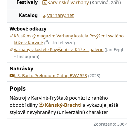
Festivaly
Karvinské varhany
(Karviná, září)
Katalog
varhany.net
Webové odkazy
Křesťanský magazín: Varhany kostela Povýšení svatého
kříže v Karviné
(Česká televize)
Varhany v kostele Povýšení sv. Kříže – galerie
(Jan Fejgl
– Instagram)
Nahrávky
J. S. Bach: Preludium C-dur, BWV 553
(2023)
Popis
Nástroj v Karviné-Fryštátě pochází z raného
období dílny
Kánský-Brachtl
a vykazuje ještě
stylově nevyhraněný (univerzální) charakter.
Zobrazeno: 306×