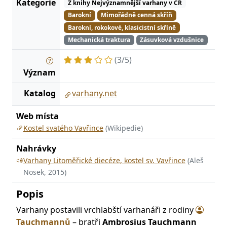
Kategorie
Z knihy Nejvýznamnější varhany v ČR
Barokní
Mimořádně cenná skříň
Barokní, rokokové, klasicistní skříně
Mechanická traktura
Zásuvková vzdušnice
(3/5)
Význam
Katalog
varhany.net
Web místa
Kostel svatého Vavřince
(Wikipedie)
Nahrávky
Varhany Litoměřické diecéze, kostel sv. Vavřince
(Aleš
Nosek, 2015)
Popis
Varhany postavili vrchlabští varhanáři z rodiny
Tauchmannů
– bratři
Ambrosius Tauchmann