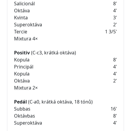
Salicionál
8'
Oktáva
4'
Kvinta
3'
Superoktáva
2'
Tercie
1 3/5'
Mixtura
4×
Positiv
Kopula
8'
Principál
4'
Kopula
4'
Oktáva
2'
Mixtura
2×
Pedál
Subbas
16'
Oktávbas
8'
Superoktáva
4'