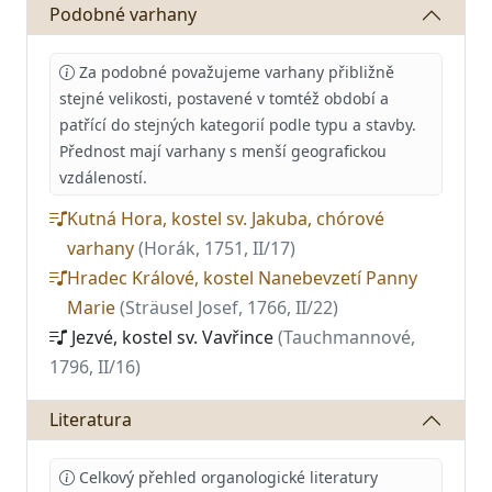
Podobné varhany
Za podobné považujeme varhany přibližně
stejné velikosti, postavené v tomtéž období a
patřící do stejných kategorií podle typu a stavby.
Přednost mají varhany s menší geografickou
vzdáleností.
Kutná Hora, kostel sv. Jakuba, chórové
varhany
(Horák, 1751, II/17)
Hradec Králové, kostel Nanebevzetí Panny
Marie
(Sträusel Josef, 1766, II/22)
Jezvé, kostel sv. Vavřince
(Tauchmannové,
1796, II/16)
Literatura
Celkový přehled organologické literatury