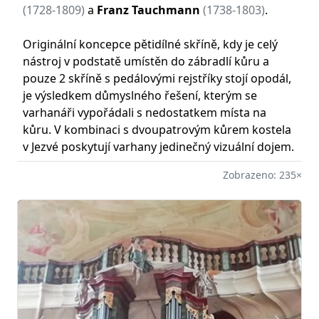
(1728-1809)
a
Franz Tauchmann
(1738-1803)
.
Originální koncepce pětidílné skříně, kdy je celý
nástroj v podstatě umístěn do zábradlí kůru a
pouze 2 skříně s pedálovými rejstříky stojí opodál,
je výsledkem důmyslného řešení, kterým se
varhanáři vypořádali s nedostatkem místa na
kůru. V kombinaci s dvoupatrovým kůrem kostela
v Jezvé poskytují varhany jedinečný vizuální dojem.
Zobrazeno: 235×