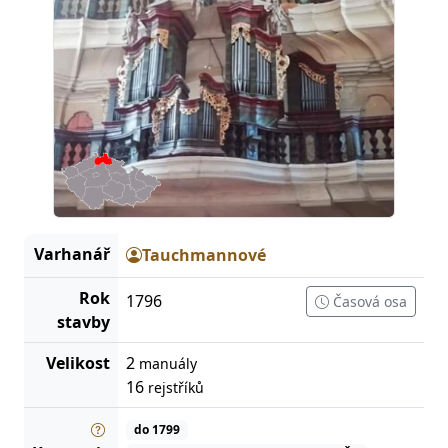
Varhanář
Tauchmannové
Rok
1796
Časová osa
stavby
Velikost
2
manuály
16
rejstříků
do 1799