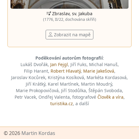
Zbraslav, sv. Jakuba
(1776, II/22, dochována skříň)
Zobrazit na mapě
Poděkování autorům fotografií
:
Lukáš Dvořák,
Jan Fejgl
, Jiří Fuks, Michal Hanuš,
Filip Harant,
Robert Hlavatý
,
Marie Jakešová
,
Jaroslav Kocůrek, Kristýna Kosíková, Markéta Kordasová,
Jiří Krátký, Karel Martínek, Martin Moudrý,
Marie Prokopovičová, Jiří Stodůlka, Štěpán Svoboda,
Petr Vacek, Ondřej Valenta, fotografové
Člověk a víra
,
turistika.cz
, a další
© 2026
Martin Kordas