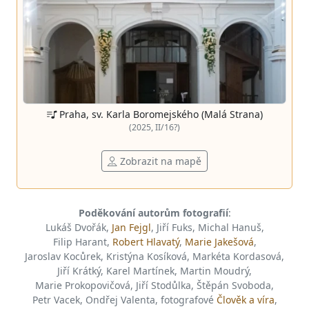
Praha, sv. Karla Boromejského (Malá Strana)
(2025, II/16?)
Zobrazit na mapě
Poděkování autorům fotografií
:
Lukáš Dvořák,
Jan Fejgl
, Jiří Fuks, Michal Hanuš,
Filip Harant,
Robert Hlavatý
,
Marie Jakešová
,
Jaroslav Kocůrek, Kristýna Kosíková, Markéta Kordasová,
Jiří Krátký, Karel Martínek, Martin Moudrý,
Marie Prokopovičová, Jiří Stodůlka, Štěpán Svoboda,
Petr Vacek, Ondřej Valenta, fotografové
Člověk a víra
,