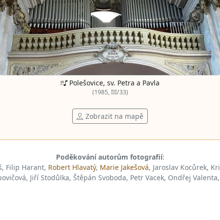
Polešovice, sv. Petra a Pavla
(1985, III/33)
Zobrazit na mapě
Poděkování autorům fotografií
:
š, Filip Harant,
Robert Hlavatý
,
Marie Jakešová
, Jaroslav Kocůrek, Kr
vičová, Jiří Stodůlka, Štěpán Svoboda, Petr Vacek, Ondřej Valenta