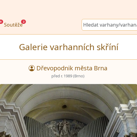
0
2
Soutěže
Galerie varhanních skříní
Dřevopodnik města Brna
před r. 1989 (Brno)