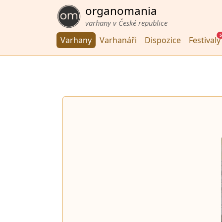
organomania
varhany v České republice
5
Varhany
Varhanáři
Dispozice
Festivaly