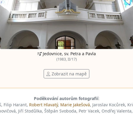
Jedovnice, sv. Petra a Pavla
(1983, II/17)
Zobrazit na mapě
Poděkování autorům fotografií
:
š, Filip Harant,
Robert Hlavatý
,
Marie Jakešová
, Jaroslav Kocůrek, Kr
vičová, Jiří Stodůlka, Štěpán Svoboda, Petr Vacek, Ondřej Valenta