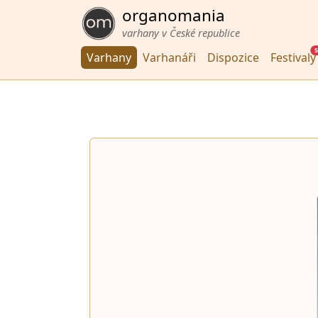
organomania
varhany v České republice
5
Varhany
Varhanáři
Dispozice
Festivaly