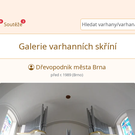
0
2
Soutěže
Galerie varhanních skříní
Dřevopodnik města Brna
před r. 1989 (Brno)