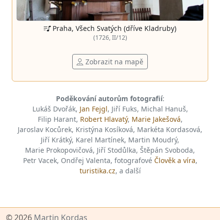
Praha, Všech Svatých (dříve Kladruby)
(1726, II/12)
Zobrazit na mapě
Poděkování autorům fotografií
:
Lukáš Dvořák,
Jan Fejgl
, Jiří Fuks, Michal Hanuš,
Filip Harant,
Robert Hlavatý
,
Marie Jakešová
,
Jaroslav Kocůrek, Kristýna Kosíková, Markéta Kordasová,
Jiří Krátký, Karel Martínek, Martin Moudrý,
Marie Prokopovičová, Jiří Stodůlka, Štěpán Svoboda,
Petr Vacek, Ondřej Valenta, fotografové
Člověk a víra
,
turistika.cz
, a další
© 2026
Martin Kordas