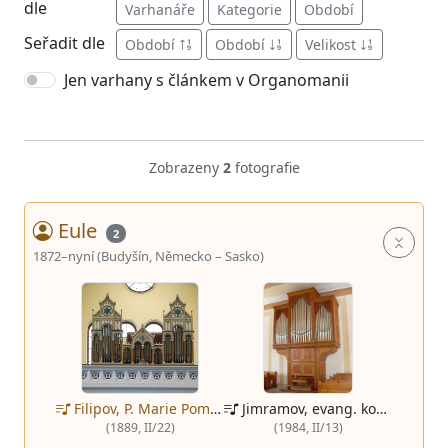
dle
Varhanáře
Kategorie
Období
Seřadit dle
Období
Období
Velikost
Jen varhany s článkem v Organomanii
Zobrazeny
2
fotografie
Eule
2
1872–nyní (Budyšín, Německo – Sasko)
Jimramov, evang. kostel
Filipov, P. Marie Pomocnice Křesťanů
(1984, II/13)
(1889, II/22)