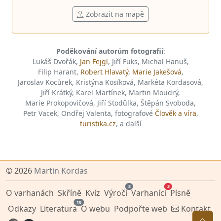
Zobrazit na mapě
Poděkování autorům fotografií
:
Lukáš Dvořák,
Jan Fejgl
, Jiří Fuks, Michal Hanuš,
Filip Harant,
Robert Hlavatý
,
Marie Jakešová
,
Jaroslav Kocůrek, Kristýna Kosíková, Markéta Kordasová,
Jiří Krátký, Karel Martínek, Martin Moudrý,
Marie Prokopovičová, Jiří Stodůlka, Štěpán Svoboda,
Petr Vacek, Ondřej Valenta, fotografové
Člověk a víra
,
turistika.cz
, a další
© 2026
Martin Kordas
8
3
O varhanách
Skříně
Kvíz
Výročí
Varhaníci
Písně
10
Odkazy
Literatura
O webu
Podpořte web
Kontakt