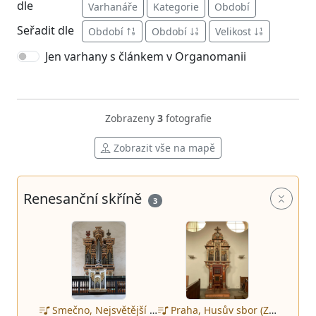
dle
Varhanáře
Kategorie
Období
Seřadit dle
Období
Období
Velikost
Jen varhany s článkem v Organomanii
Zobrazeny
3
fotografie
Zobrazit vše na mapě
Renesanční skříně
3
Praha, Husův sbor (Zbraslav)
Smečno, Nejsvětější Trojice