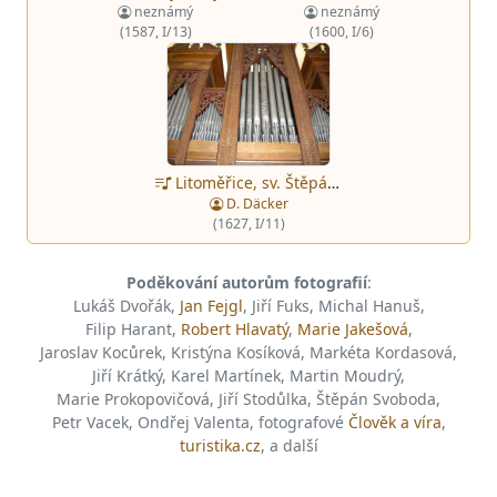
neznámý
neznámý
(1600, I/6)
(1587, I/13)
Litoměřice, sv. Štěpána, boční empora
D. Däcker
(1627, I/11)
Poděkování autorům fotografií
:
Lukáš Dvořák,
Jan Fejgl
, Jiří Fuks, Michal Hanuš,
Filip Harant,
Robert Hlavatý
,
Marie Jakešová
,
Jaroslav Kocůrek, Kristýna Kosíková, Markéta Kordasová,
Jiří Krátký, Karel Martínek, Martin Moudrý,
Marie Prokopovičová, Jiří Stodůlka, Štěpán Svoboda,
Petr Vacek, Ondřej Valenta, fotografové
Člověk a víra
,
turistika.cz
, a další