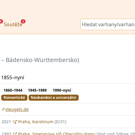
0
2
Soutěže
 – Bádensko-Württembersko)
1855–nyní
1860–1944
1945–1989
1990–nyní
Romantické
Neobarokní a univerzální
vleugels.de
2021
Praha, Karolinum
(II/31)
1997
Praha, Smetanova síň Obecního domu
(Voit und Söhne 19