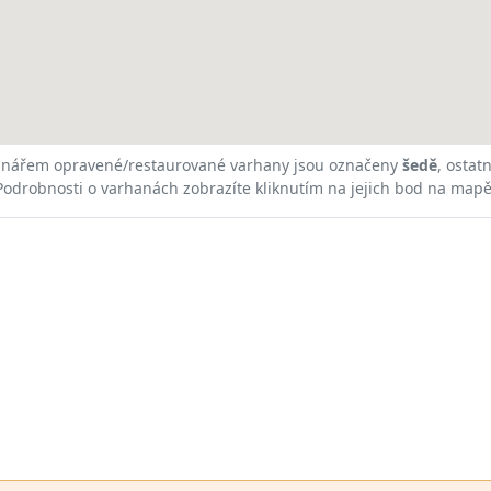
nářem opravené/restaurované varhany jsou označeny
šedě
, ostat
Podrobnosti o varhanách zobrazíte kliknutím na jejich bod na mapě