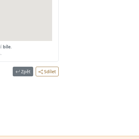
ní
bíle
.
.
Zpět
Sdílet