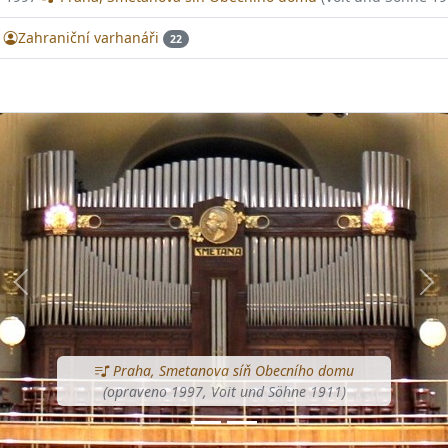
Zahraniční varhanáři
22
Předchozí
Dal
Praha, Smetanova síň Obecního domu
(opraveno 1997, Voit und Söhne 1911)