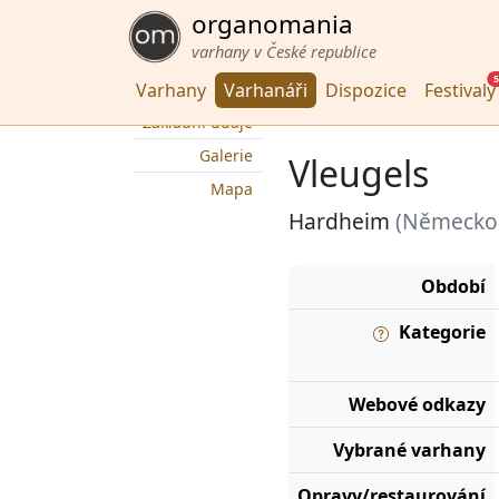
organomania
varhany v České republice
5
Varhany
Varhanáři
Dispozice
Festivaly
Základní údaje
Galerie
Vleugels
Mapa
Hardheim
(Německo
Období
Kategorie
Webové odkazy
Vybrané varhany
Opravy/restaurování