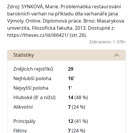
Zdroj: SYNKOVÁ, Marie. Problematika restaurování
barokních varhan na příkladu díla varhanáře Jana
Výmoly. Online. Diplomová práce. Brno: Masarykova
univerzita, Filozofická fakulta. 2013. Dostupné z:
https://theses.cz/id/i66421/ (str. 26).
Zobrazeno: 1 378×
Statistiky
Znějících rejstříků
29
Nejhlubší poloha
16'
Nejvyšší poloha
1'
Hluboké (8' a nižsí)
14
(48 %)
Alikvotní
7
(24 %)
Principály
12
(41 %)
Flétny
7
(24 %)