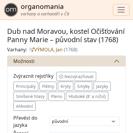
organomania
varhany a varhanáři v ČR
Dub nad Moravou, kostel Očišťování
Panny Marie – původní stav (1768)
Varhany:
VÝMOLA, Jan
(1768)
Možnosti
Zvýraznit rejstříky
Nezvýrazňovat
Principály
Flétny
Kryty
Smyky
Jazyky
Smíšené hlasy
Pleno
Hluboké (8' a nižsí)
Alikvotní
Převést do
jazyka