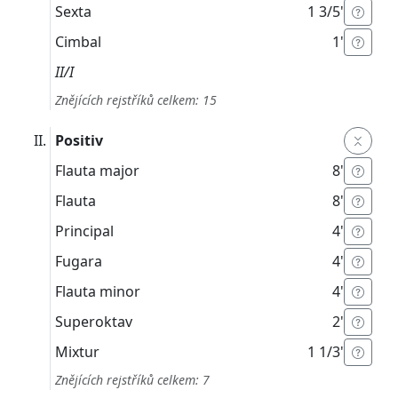
Sexta
1 3/5'
Cimbal
1'
II/I
Znějících rejstříků celkem: 15
Positiv
Flauta major
8'
Flauta
8'
Principal
4'
Fugara
4'
Flauta minor
4'
Superoktav
2'
Mixtur
1 1/3'
Znějících rejstříků celkem: 7