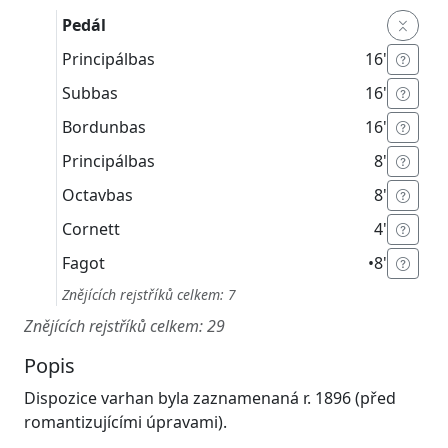
Pedál
Principálbas
16'
Subbas
16'
Bordunbas
16'
Principálbas
8'
Octavbas
8'
Cornett
4'
Fagot
•
8'
Znějících rejstříků celkem: 7
Znějících rejstříků celkem: 29
Popis
Dispozice varhan byla zaznamenaná r. 1896 (před
romantizujícími úpravami).