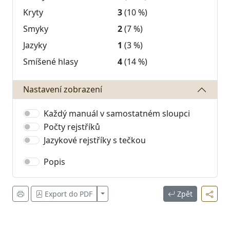
Kryty
3
(10 %)
Smyky
2
(7 %)
Jazyky
1
(3 %)
Smíšené hlasy
4
(14 %)
Nastavení zobrazení
Každý manuál v samostatném sloupci
Počty rejstříků
Jazykové rejstříky s tečkou
Popis
Zobrazit více
Export do PDF
Zpět