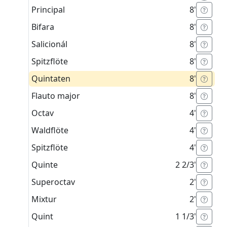
Principal
8'
Bifara
8'
Salicionál
8'
Spitzflöte
8'
Quintaten
8'
Flauto major
8'
Octav
4'
Waldflöte
4'
Spitzflöte
4'
Quinte
2 2/3'
Superoctav
2'
Mixtur
2'
Quint
1 1/3'