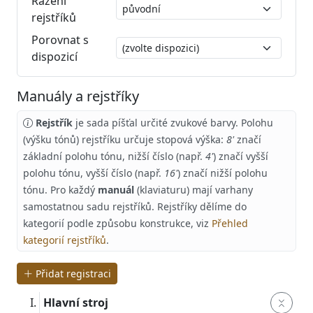
Řazení
rejstříků
Porovnat s
dispozicí
Manuály a rejstříky
Rejstřík
je sada píšťal určité zvukové barvy. Polohu
(výšku tónů) rejstříku určuje stopová výška:
8'
značí
základní polohu tónu, nižší číslo (např.
4'
) značí vyšší
polohu tónu, vyšší číslo (např.
16'
) značí nižší polohu
tónu. Pro každý
manuál
(klaviaturu) mají varhany
samostatnou sadu rejstříků. Rejstříky dělíme do
kategorií podle způsobu konstrukce, viz
Přehled
kategorií rejstříků
.
Přidat registraci
Hlavní stroj